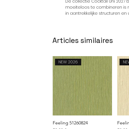
De collectie Cocktail Uni 2027 b
moeiteloos te combineren is met
in aantrekkelijke structuren en
Articles similaires
NEW 2026
NE
Aperçu rapide
Feeling 51260824
Feeli