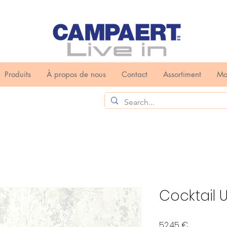
Produits
À propos de nous
Contact
Assortiment
Mo
Cocktail 
Prix
52,45 €