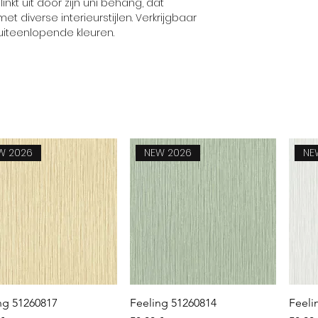
linkt uit door zijn uni behang, dat
 diverse interieurstijlen. Verkrijgbaar
 uiteenlopende kleuren.
W 2026
NEW 2026
NE
Aperçu rapide
Aperçu rapide
ng 51260817
Feeling 51260814
Feeli