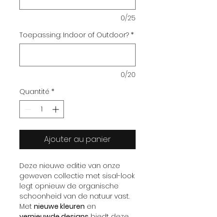
0/25
Toepassing: Indoor of Outdoor?
*
0/20
Quantité
*
Ajouter au panier
Deze nieuwe editie van onze
geweven collectie met sisal-look
legt opnieuw de organische
schoonheid van de natuur vast.
Met
nieuwe kleuren
en
vernieuwde designs
biedt deze