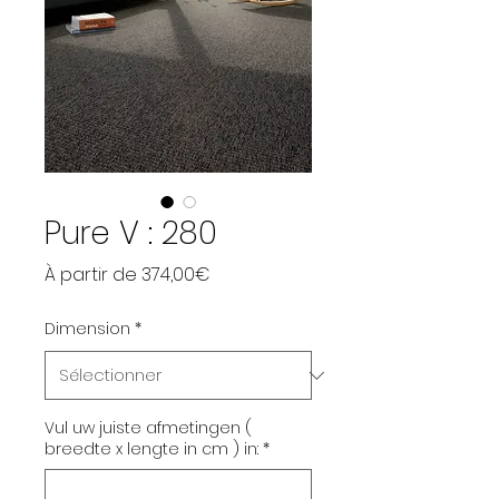
Pure V : 280
Prix promotionnel
À partir de
374,00€
Dimension
*
Vul uw juiste afmetingen (
breedte x lengte in cm ) in:
*