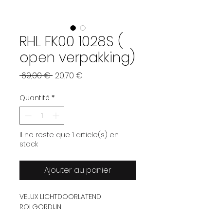
RHL FK00 1028S (
open verpakking)
Prix original
Prix promotionnel
 69,00 € 
20,70 €
Quantité
*
Il ne reste que 1 article(s) en
stock
Ajouter au panier
VELUX LICHTDOORLATEND
ROLGORDIJN