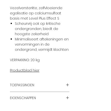
Vezelversterkte, zelfvloeiende
egalisatie op calciumsulfaat
basis met Level Plus Effect S
Scheurvrij ook op kritische
ondergronden, biedt de
hoogste zekerheid
Minimaliseert aftekeningen en
vervormingen in de
ondergrond, vermijdt klachten
VERPAKKING: 20 kg
Productblad hier
TOEPASSINGEN
Egaliseren, uitvlakken en
EIGENSCHAPPEN
niveleren van kritische en
zwakke ondergronden om
extreem goed vloeiend
vervolgens alle soorten