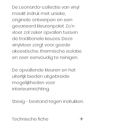
De Leonardo-collectie van vinyl
maakt indruk met unieke,
originele ontwerpen en een
gevarieerd kleurenpalet. Zo'n
vloer zal zeker opvallen tussen
de traditionele keuzes. Deze
vinylvloer zorgt voor goede
akoestische, thermische isolatie
en zeer eenvoudig te reinigen.
De opvallende kleuren en het
uiterlijk bieden uitgebreide
mogelijkheden voor
interieurinrichting.
Stevig - bestand tegen indrukken.
Technische fiche
Slijtlaag:
0.40 mm