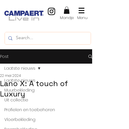
Mandje
Menu
Post
Laatste nieuws
22 mei 2024
Laatste nieuws
Lano X: A touch of
Muurbekleding
Luxury
Uit collectie
Profielen en toebehoren
Vloerbekleding