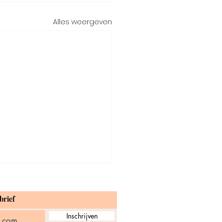
Alles weergeven
brief
Inschrijven