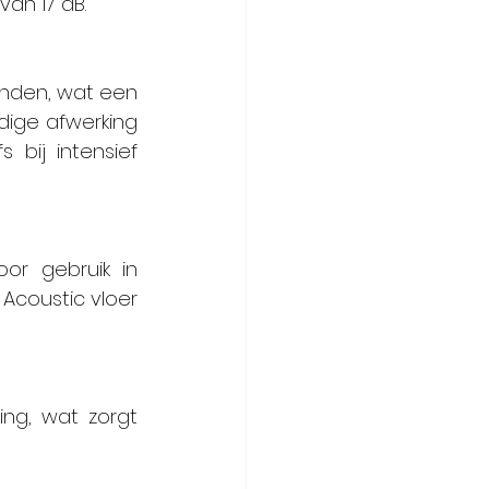
an 17 dB.
nden, wat een 
dige afwerking 
 bij intensief 
r gebruik in 
Acoustic vloer 
ng, wat zorgt 