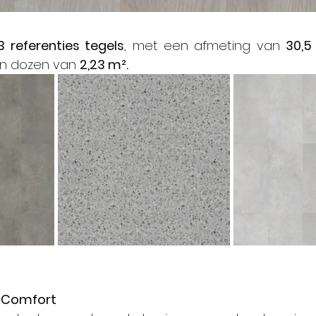
3 referenties tegels
, met een afmeting van 
30,5
 in dozen van 
2,23 m².
 Comfort