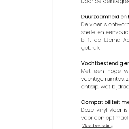
Door de geïntegre
Duurzaamheid en E
De vloer is ontwo
snelle en eenvoudig
blijft de Eterna Ac
gebruik.
Vochtbestendig en
Met een hoge wee
vochtige ruimtes, 
antislip, wat bijdr
Compatibiliteit m
Deze vinyl vloer i
voor een optimaal
Vloerbekleding