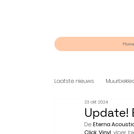
Hom
Laatste nieuws
Muurbekle
23 okt 2024
Raambekleding
Lijme
Update! 
De 
Eterna Acousti
Click Vinyl
 vloer b