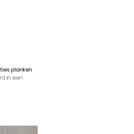
nties planken
. 
d in een 