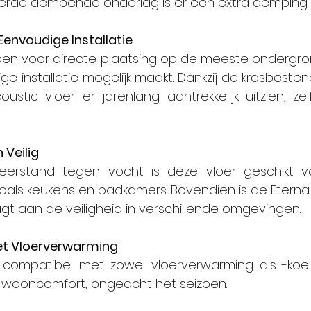
erde dempende onderlag is er een extra demping v
envoudige Installatie
rpen voor directe plaatsing op de meeste ondergro
e installatie mogelijk maakt. Dankzij de krasbesten
oustic vloer er jarenlang aantrekkelijk uitzien, zelfs
 Veilig
rstand tegen vocht is deze vloer geschikt voo
zoals keukens en badkamers. Bovendien is de Eterna 
aagt aan de veiligheid in verschillende omgevingen.
et Vloerverwarming
s compatibel met zowel vloerverwarming als -koeli
 wooncomfort, ongeacht het seizoen.