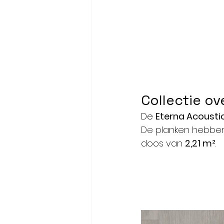
Collectie ov
De 
Eterna Acousti
De
 planken hebbe
doos van 
2,21 m²
.