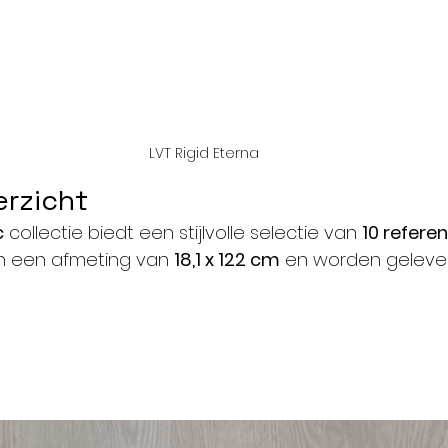
LVT Rigid Eterna
erzicht
c
 collectie biedt een stijlvolle selectie van 
10 refere
n een afmeting van 
18,1 x 122 cm
 en worden gelever