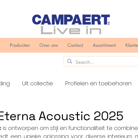
e
Producten
Over ons
Contact
Assortiment
Klant
ding
Uit collectie
Profielen en toebehoren
n en toebehoren
Toxa
Eterna Acoustic 2025
c
 is ontworpen om stijl en functionaliteit te combine
iedt een unieke oplossing voor diverse interieurs,