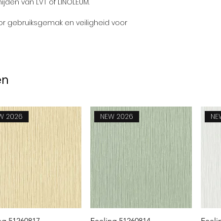
ijden van LVT of LINOLEUM.
Gewicht:
r gebruiksgemak en veiligheid voor
Dikte:
Douane code:
en
W 2026
NEW 2026
NE
Snel overzicht
Snel overzicht
ng 51260817
Feeling 51260814
Feeli