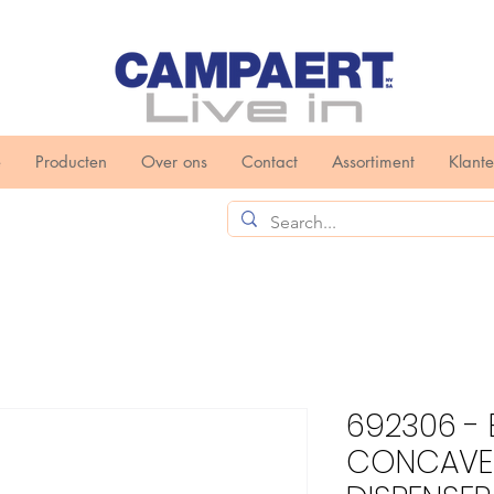
e
Producten
Over ons
Contact
Assortiment
Klant
692306 - 
CONCAVE 