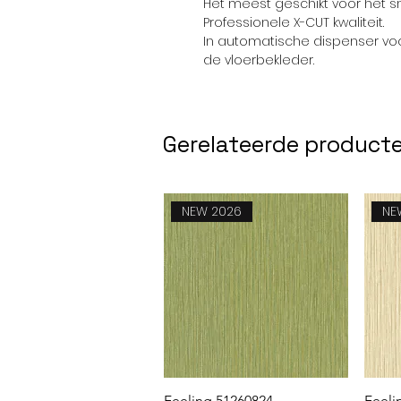
Het meest geschikt voor het sn
Professionele X-CUT kwaliteit.
In automatische dispenser voo
de vloerbekleder.
Gerelateerde product
NEW 2026
NE
Snel overzicht
Feeling 51260824
Feeli