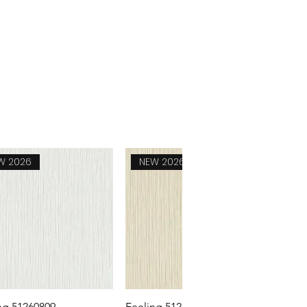
0.08 kg
0.65 mm
8211940000
W 2026
NEW 2026
Snel overzicht
Snel overzicht
ng 51260809
Feeling 51260807