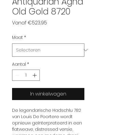
Antiquarian Agha
Old Gold 8720
Verkoopprijs
Vanaf
€523,95
Maat
*
Aantal
*
In winkelwagen
De legendarische Hadschlu 782
van Louis De Poortere wordt
opnieuw geïnterpreteerd in een
flatweave, distressed versie,