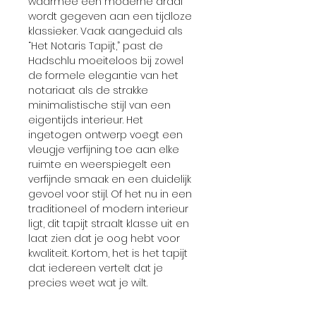
waarmee een moderne draai
wordt gegeven aan een tijdloze
klassieker. Vaak aangeduid als
“Het Notaris Tapijt,” past de
Hadschlu moeiteloos bij zowel
de formele elegantie van het
notariaat als de strakke
minimalistische stijl van een
eigentijds interieur. Het
ingetogen ontwerp voegt een
vleugje verfijning toe aan elke
ruimte en weerspiegelt een
verfijnde smaak en een duidelijk
gevoel voor stijl. Of het nu in een
traditioneel of modern interieur
ligt, dit tapijt straalt klasse uit en
laat zien dat je oog hebt voor
kwaliteit. Kortom, het is het tapijt
dat iedereen vertelt dat je
precies weet wat je wilt.