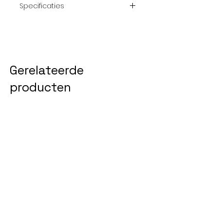
Specificaties
Weefprocess
Jacquard
Flatweave
Samenstelling
100%
Gerelateerde
polyester
(40% rPET)
producten
Samenstelling
PES anti-slip
rug
latex
NEW 2026
NEW 2026
Hooghte
3 mm
Gewicht
1500 gr/m²