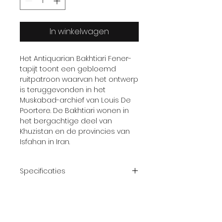
In winkelwagen
Het Antiquarian Bakhtiari Fener-
tapijt toont een gebloemd
ruitpatroon waarvan het ontwerp
is teruggevonden in het
Muskabad-archief van Louis De
Poortere. De Bakhtiari wonen in
het bergachtige deel van
Khuzistan en de provincies van
Isfahan in Iran.
Specificaties
Weefprocess
Jacquard
Flatweave