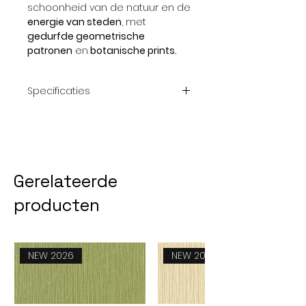
schoonheid van de natuur en de
energie van steden
, met
gedurfde geometrische
patronen
en
botanische prints.
Specificaties
Collectie
'Autor du monde'
van Bensimon
Afmeting
10,5 x 0,53 cm
Gerelateerde
rol
producten
Patroon
Verspringend
patroon 32 cm
NEW 2026
NEW 2026