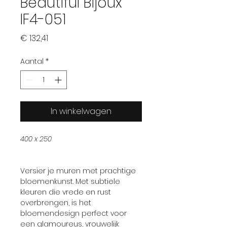
Beautiful Bijoux
IF4-051
Prijs
€ 132,41
Aantal
*
In winkelwagen
400 x 250
Versier je muren met prachtige
bloemenkunst. Met subtiele
kleuren die vrede en rust
overbrengen, is het
bloemendesign perfect voor
een glamoureus, vrouwelijk