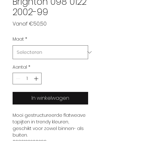
Brighton 098 0122
2002-99
Verkoopprijs
Vanaf
€50,50
Maat
*
Aantal
*
In winkelwagen
Mooi gestructureerde flatweave
tapijten in trendy kleuren,
geschikt voor zowel binnen- als
buiten.