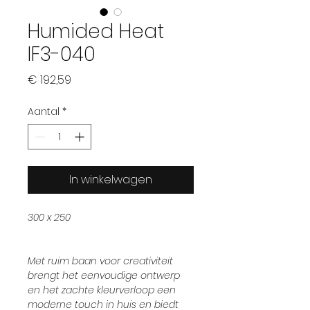
Humided Heat
IF3-040
Prijs
€ 192,59
Aantal
*
In winkelwagen
300 x 250
Met ruim baan voor creativiteit
brengt het eenvoudige ontwerp
en het zachte kleurverloop een
moderne touch in huis en biedt