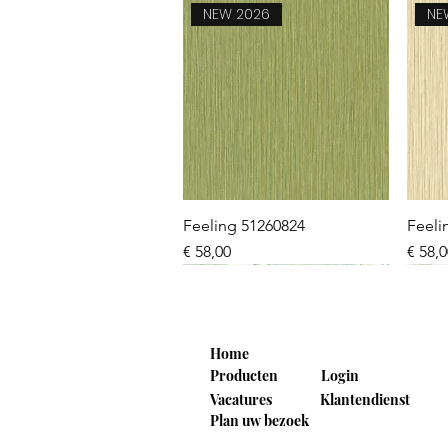
NEW 2026
NE
Snel overzicht
Feeling 51260824
Feeli
Prijs
Prijs
€ 58,00
€ 58,
NEW 2026
NEW 2026
NEW 2026
NE
NE
Home
Producten
Login
Vacatures
Klantendienst
Plan uw bezoek