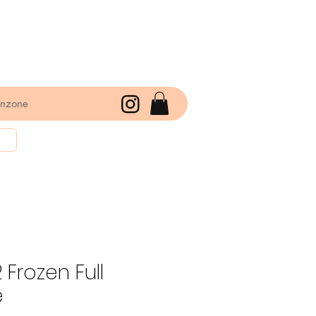
enzone
Frozen Full
e