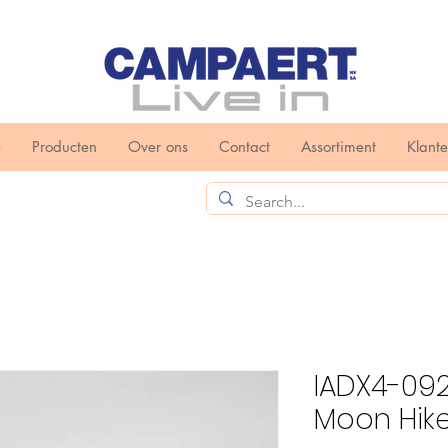
e
Producten
Over ons
Contact
Assortiment
Klant
IADX4-092 
Moon Hik