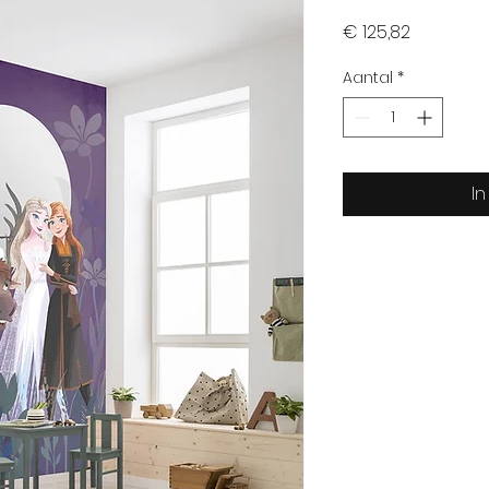
Prijs
€ 125,82
Aantal
*
I