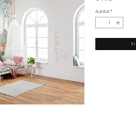
Aantal
*
I