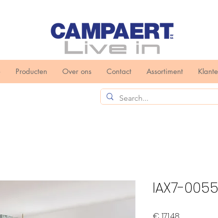
e
Producten
Over ons
Contact
Assortiment
Klant
IAX7-0055
Prijs
€ 171,48