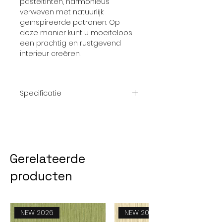
pasteltinten, harmonieus
verweven met natuurlijk
geïnspireerde patronen. Op
deze manier kunt u moeiteloos
een prachtig en rustgevend
interieur creëren.
Specificatie
Afmeting
10,05 m x 0.53
rol
m
Gerelateerde
Patroon
nvt
producten
Thema
Effen; Geel
Kwaliteit
Vliesbehang
NEW 2026
NEW 2026
Collectie
Reflect