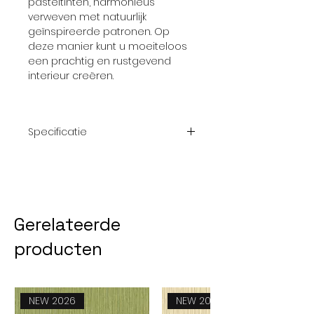
pasteltinten, harmonieus
verweven met natuurlijk
geïnspireerde patronen. Op
deze manier kunt u moeiteloos
een prachtig en rustgevend
interieur creëren.
Specificatie
Afmeting
10,05 m x 0.53
rol
m
Gerelateerde
Patroon
nvt
producten
Thema
Effen; Goud
Kwaliteit
Vliesbehang
NEW 2026
NEW 2026
Collectie
Reflect