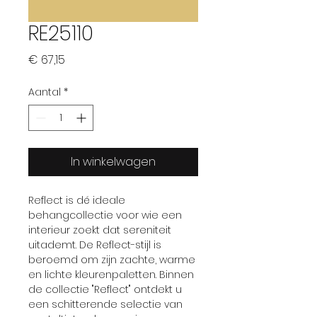
RE25110
Prijs
€ 67,15
Aantal
*
In winkelwagen
Reflect is dé ideale
behangcollectie voor wie een
interieur zoekt dat sereniteit
uitademt. De Reflect-stijl is
beroemd om zijn zachte, warme
en lichte kleurenpaletten. Binnen
de collectie "Reflect" ontdekt u
een schitterende selectie van