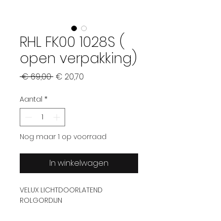
RHL FK00 1028S (
open verpakking)
Normale prijs
Verkoopprijs
 € 69,00 
€ 20,70
Aantal
*
Nog maar 1 op voorraad
In winkelwagen
VELUX LICHTDOORLATEND
ROLGORDIJN