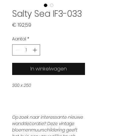
Salty Sea IF3-033
Prijs
€ 192,59
Aantal
*
In winkelwagen
300 x 250
Op zoek naar interessante nieuwe
wanddecoratie? Deze vintage
bloemenmuurschildering geeft