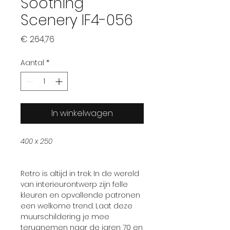
Soothing
Scenery IF4-056
Prijs
€ 264,76
Aantal
*
In winkelwagen
400 x 250
Retro is altijd in trek. In de wereld
van interieurontwerp zijn felle
kleuren en opvallende patronen
een welkome trend. Laat deze
muurschildering je mee
terugnemen naar de jaren 70 en