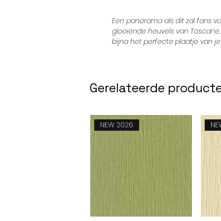
Een panorama als dit zal fans va
glooiende heuvels van Toscane.
bijna het perfecte plaatje van je
Gerelateerde product
NEW 2026
NE