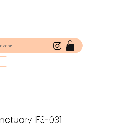
enzone
nctuary IF3-031