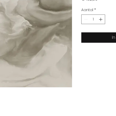
Aantal
*
I