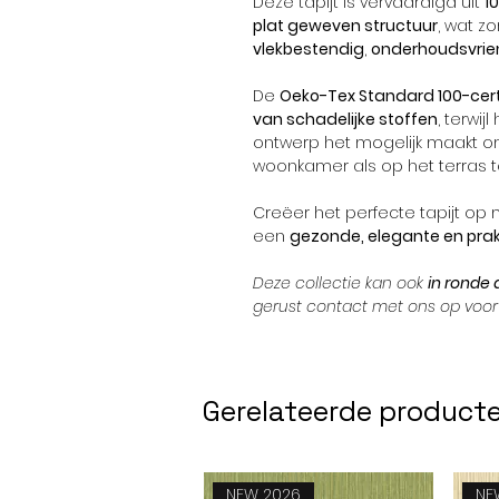
Deze tapijt is vervaardigd uit
1
plat geweven structuur
, wat z
vlekbestendig
,
onderhoudsvrien
De
Oeko-Tex Standard 100-cert
van schadelijke stoffen
, terwijl
ontwerp het mogelijk maakt om
woonkamer als op het terras t
Creëer het perfecte tapijt op
een
gezonde, elegante en prak
Deze collectie kan ook
in ronde
gerust contact met ons op voor 
Gerelateerde product
NEW 2026
NE