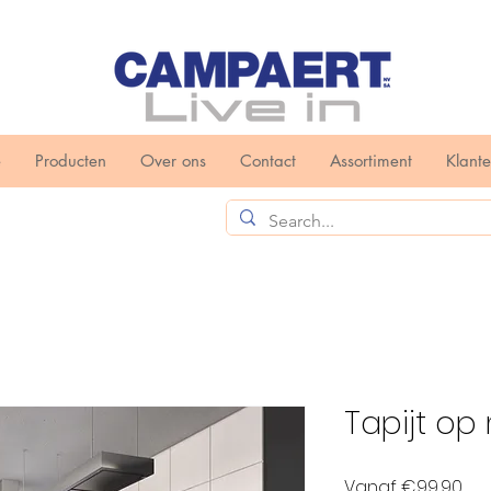
e
Producten
Over ons
Contact
Assortiment
Klant
Tapijt op
Ver
Vanaf
€99,90