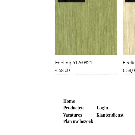
Snel overzicht
Feeling 51260824
Feeli
Prijs
Prijs
€ 58,00
€ 58,
NEW 2026
NEW 2026
NEW 2026
NE
NE
Home
Producten
Login
Vacatures
Klantendienst
Plan uw bezoek