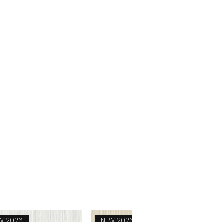
collectiekoffer te gebruiken om
Nature 2026
e te maken.
1100 gr/m²
1800 gr/m²
Vilt
7,5 mm
W 2026
NEW 2026