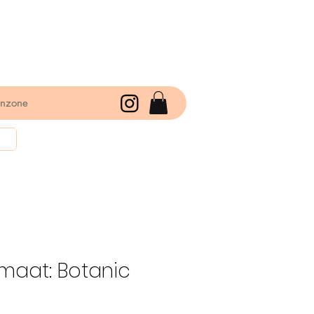
enzone
 maat: Botanic
koopprijs