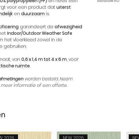
Bestelinfo
00% polypropyleen (PP)
en heeft een
orgt voor een product dat
uiterst
We raden u aan de 
Collectie
delijk
en
duurzaam
is.
de juiste kleurkeuz
Vezel gewicht
ificering
garandeert de
afwezigheid
 het
Indoor/Outdoor Weather Safe
Totaal gewicht
 het vloerkleed zowel in de
e gebruiken.
Achterkant
 maat, van
0,6 x 1,4 m tot 4 x 6 m
, voor
Totale hoogte
tische ruimte
.
 afmetingen
worden besteld. Neem
meer informatie of een offerte.
en
W 2026
NEW 2026
NE