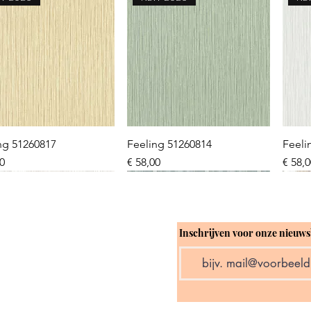
Snel overzicht
Snel overzicht
ng 51260817
Feeling 51260814
Feeli
Prijs
Prijs
00
€ 58,00
€ 58,
W 2026
W 2026
NEW 2026
NEW 2026
NE
NE
Inschrijven voor onze nieuws