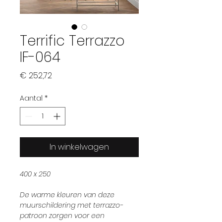
Terrific Terrazzo
IF-064
Prijs
€ 252,72
Aantal
*
In winkelwagen
400 x 250
De warme kleuren van deze
muurschildering met terrazzo-
patroon zorgen voor een