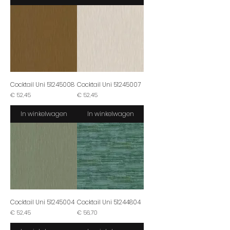
Cocktail Uni 51245008
Cocktail Uni 51245007
Prijs
Prijs
€ 52,45
€ 52,45
In winkelwagen
In winkelwagen
Cocktail Uni 51245004
Cocktail Uni 51244804
Prijs
Prijs
€ 52,45
€ 56,70