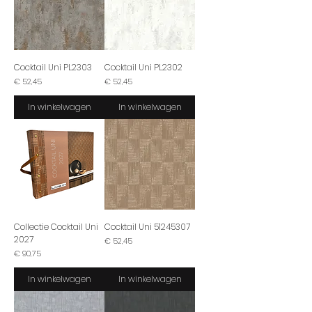
Cocktail Uni PL2303
Cocktail Uni PL2302
Prijs
Prijs
€ 52,45
€ 52,45
In winkelwagen
In winkelwagen
Collectie Cocktail Uni
Cocktail Uni 51245307
2027
Prijs
€ 52,45
Prijs
€ 90,75
In winkelwagen
In winkelwagen