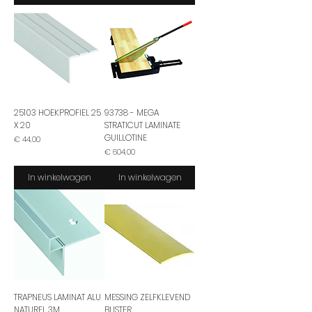
25103 HOEKPROFIEL 25
93738 - MEGA
X 20
STRATICUT LAMINATE
GUILLOTINE
Prijs
€ 44,00
Prijs
€ 604,00
In winkelwagen
In winkelwagen
TRAPNEUS LAMINAT ALU
MESSING ZELFKLEVEND
NATUREL 3M
BLISTER