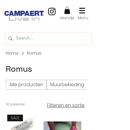
Mandje
Menu
Home
Romus
Romus
Alle producten
Muurbekleding
Vinylvloeren, LVT
Filteren en sorteren
53 producten
SALE