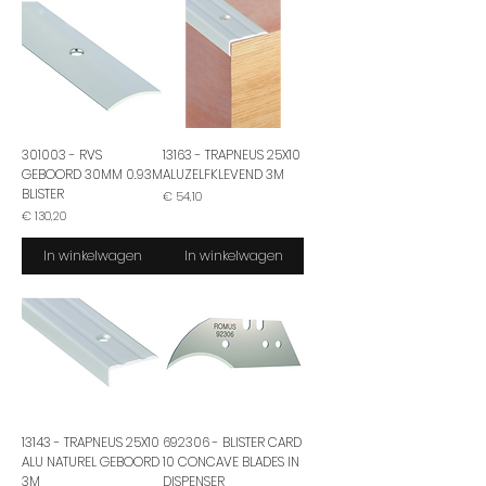
301003 - RVS
13163 - TRAPNEUS 25X10
GEBOORD 30MM 0.93M
ALUZELFKLEVEND 3M
BLISTER
Prijs
€ 54,10
Prijs
€ 130,20
In winkelwagen
In winkelwagen
13143 - TRAPNEUS 25X10
692306 - BLISTER CARD
ALU NATUREL GEBOORD
10 CONCAVE BLADES IN
3M
DISPENSER