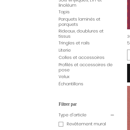
Sols vinyliques, LVT et
linoléum
Tapis
Parquets laminés et
parquets
Rideaux, doublures et
tissus
3
Pr
5
Tringles et rails
Literie
Colles et accessoires
Profilés et accessoires de
pose
Velux
Échantillons
Filtrer par
Type d'article
Revêtement mural