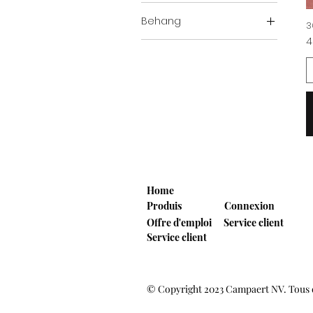
Behang
3
Pr
4
Absolutely chic
Home
Produis
Connexion
Offre d'emploi
Service client
Service client
© Copyright 2023 Campaert NV. Tous d