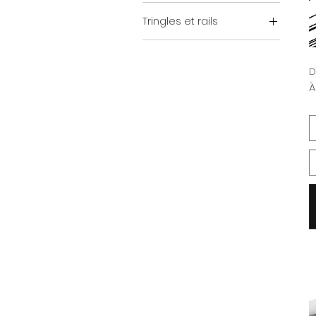
Tringles et rails
KS Rails
DS RAIL
D
P
À