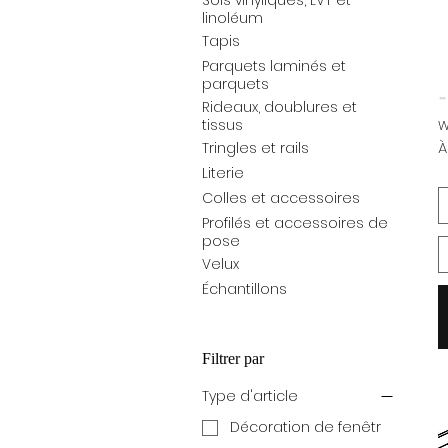
Sols vinyliques, LVT et
linoléum
Tapis
Parquets laminés et
parquets
Rideaux, doublures et
tissus
W
P
À
Tringles et rails
Literie
Colles et accessoires
Profilés et accessoires de
pose
Velux
Échantillons
Filtrer par
Type d'article
Décoration de fenêtr