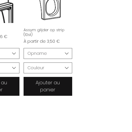
Assym glijder op strip
(10st)
nnel
66 €
Prix promotionnel
À partir de
3,50 €
Opname
Couleur
 au
Ajouter au
er
panier