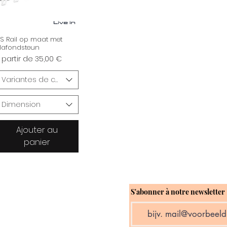
S Rail op maat met
lafondsteun
rix promotionnel
 partir de
35,00 €
Variantes de couleur
Dimension
Ajouter au
panier
S'abonner à notre newsletter