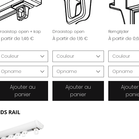
raaistop open + kap
Draaistop open
Remglijder
rix promotionnel
Prix promotionnel
Prix promotio
 partir de
1,46 €
À partir de
1,16 €
À partir de
0,
Couleur
Couleur
Couleur
Opname
Opname
Opname
Ajouter au
Ajouter au
Ajouter
panier
panier
pani