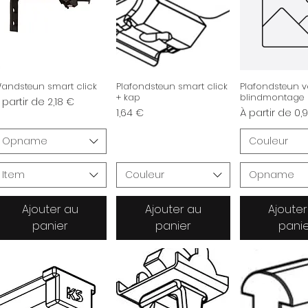
andsteun smart click
Plafondsteun smart click
Plafondsteun v
+ kap
blindmontage
rix promotionnel
 partir de
2,18 €
Prix
Prix promotio
1,64 €
À partir de
0,
Opname
Couleur
Item
Couleur
Opname
Ajouter au
Ajouter au
Ajouter
panier
panier
pani