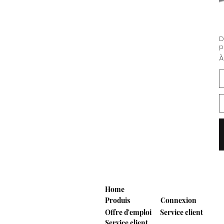
D
p
P
À
Home
Produis
Connexion
Offre d'emploi
Service client
Service client