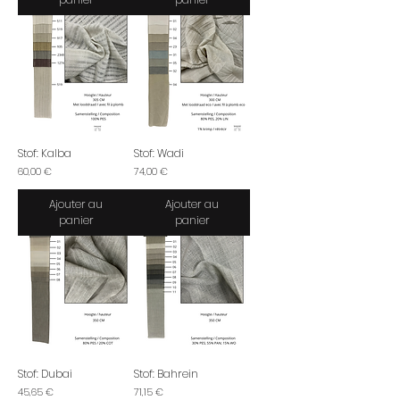
Stof: Kalba
Stof: Wadi
Prix
Prix
60,00 €
74,00 €
Ajouter au
Ajouter au
panier
panier
Stof: Dubai
Stof: Bahrein
Prix
Prix
45,65 €
71,15 €