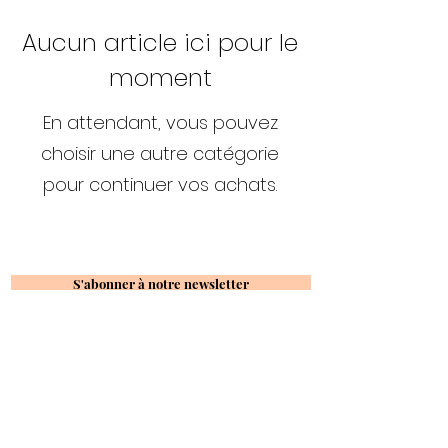
Aucun article ici pour le
moment
En attendant, vous pouvez
choisir une autre catégorie
pour continuer vos achats.
S'abonner à notre newsletter
Produis
S'abonner
A propos
Contact
Politique de
de nous
confidentialité