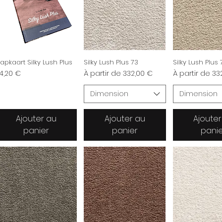
lapkaart Silky Lush Plus
Silky Lush Plus 73
Silky Lush Plus 
ix
Prix promotionnel
Prix promotio
4,20 €
À partir de
332,00 €
À partir de
33
Dimension
Dimension
Ajouter au
Ajouter au
Ajouter
panier
panier
pani