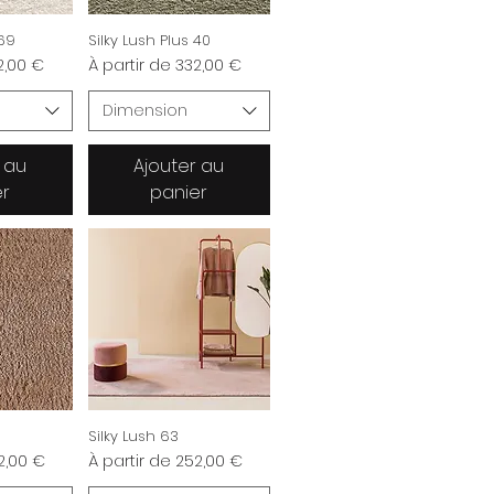
 69
Silky Lush Plus 40
nnel
Prix promotionnel
2,00 €
À partir de
332,00 €
Dimension
 au
Ajouter au
er
panier
Silky Lush 63
nnel
Prix promotionnel
2,00 €
À partir de
252,00 €