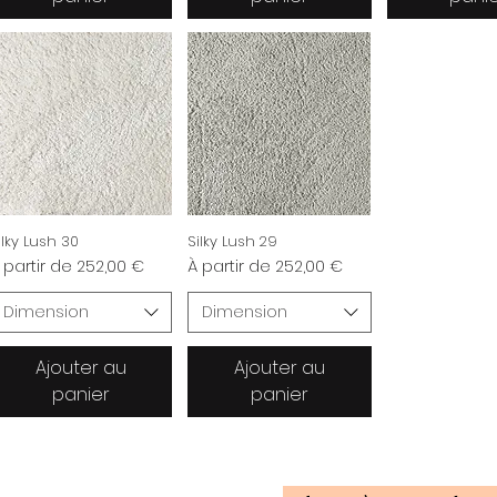
ilky Lush 30
Silky Lush 29
rix promotionnel
Prix promotionnel
 partir de
252,00 €
À partir de
252,00 €
Dimension
Dimension
Ajouter au
Ajouter au
panier
panier