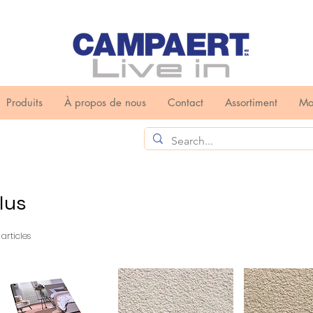
Produits
À propos de nous
Contact
Assortiment
Mo
lus
 articles