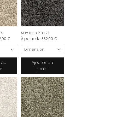
74
Silky Lush Plus 77
nnel
Prix promotionnel
2,00 €
À partir de
332,00 €
Dimension
 au
Ajouter au
er
panier