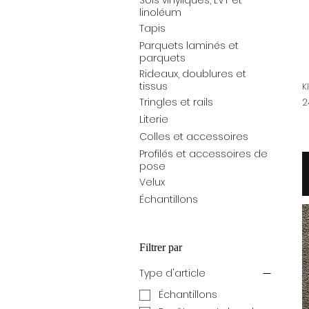
Sols vinyliques, LVT et
linoléum
Tapis
Parquets laminés et
parquets
Rideaux, doublures et
tissus
K
Pr
2
Tringles et rails
Literie
Colles et accessoires
Profilés et accessoires de
pose
Velux
Échantillons
Filtrer par
Type d'article
Échantillons