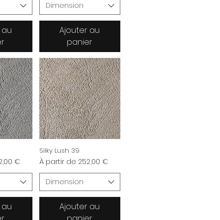
Dimension
 au
Ajouter au
er
panier
Silky Lush 39
nnel
Prix promotionnel
2,00 €
À partir de
252,00 €
Dimension
 au
Ajouter au
er
panier