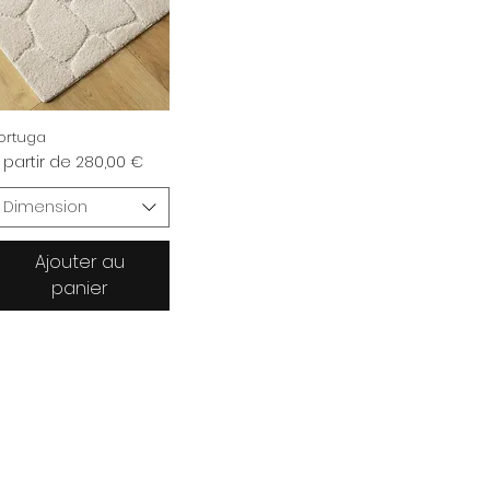
ortuga
rix promotionnel
 partir de
280,00 €
Dimension
Ajouter au
panier