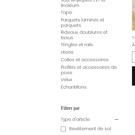
Sols vinyliques, LVT et
linoléum
Tapis
Parquets laminés et
parquets
Rideaux, doublures et
tissus
T
P
À
Tringles et rails
Literie
Colles et accessoires
Profilés et accessoires de
pose
Velux
Échantillons
Filtrer par
Type d'article
Revêtement de sol