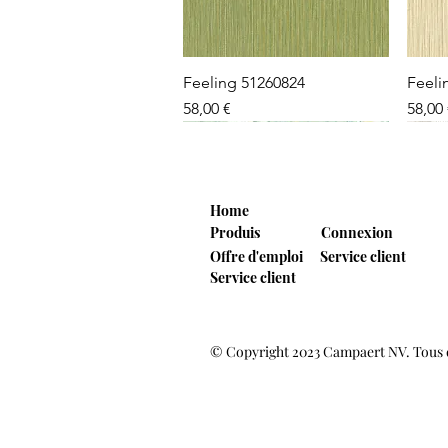
Aperçu rapide
Feeling 51260824
Feeli
Prix
Prix
58,00 €
58,00
NEW 2026
NEW 2026
NEW 2026
NE
NE
Home
Produis
Connexion
Offre d'emploi
Service client
Service client
Aperçu rapide
Aperçu rapide
Aperçu rapide
© Copyright 2023 Campaert NV. Tous d
Feeling 51260804
Feeling 51260509
Feeling 51260404
Feeli
Feeli
Prix
Prix
Prix
Prix
Prix
58,00 €
69,00 €
69,00 €
69,00
69,00