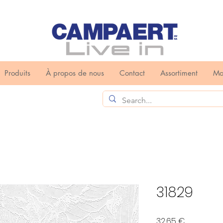
Produits
À propos de nous
Contact
Assortiment
Mo
31829
Prix
32,65 €