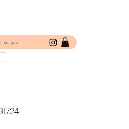
n compte
91724