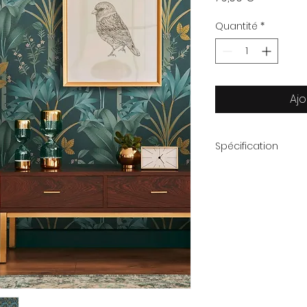
Quantité
*
Ajo
Spécification
Dimension du roule
Motif : Raccord dro
Thème : Feuilles & 
Qualité :Papier pein