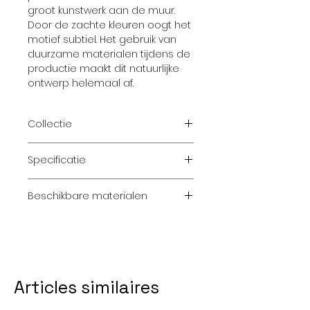
groot kunstwerk aan de muur.
Door de zachte kleuren oogt het
motief subtiel. Het gebruik van
duurzame materialen tijdens de
productie maakt dit natuurlijke
ontwerp helemaal af.
Collectie
Balance
Specificatie
Beschikbare materialen
Afmeting:
200 x 280
Deze posters zijn verkrijgbaar in
verschillende materialen en
Banen:
2
afmetingen. Neem contact met
ons op voor een
Collectie:
Balance
gepersonaliseerde offerte.
Articles similaires