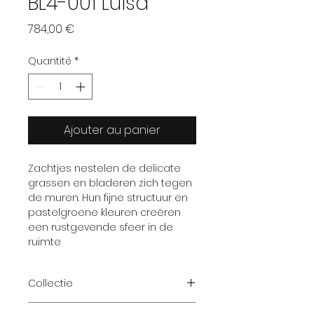
BL4-001 Luisa
Prix
784,00 €
Quantité
*
Ajouter au panier
Zachtjes nestelen de delicate
grassen en bladeren zich tegen
de muren. Hun fijne structuur en
pastelgroene kleuren creëren
een rustgevende sfeer in de
ruimte
Collectie
Balance