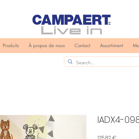
Produits
À propos de nous
Contact
Assortiment
Mo
IADX4-098
Prix
125,82 €