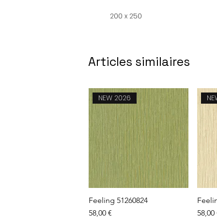
200 x 250
Articles similaires
NEW 2026
NE
Aperçu rapide
Feeling 51260824
Feeli
Prix
Prix
58,00 €
58,00