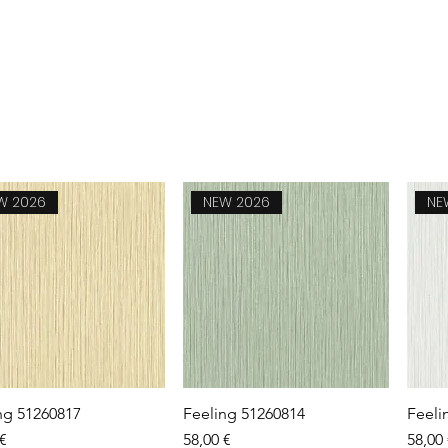
W 2026
NEW 2026
NE
Aperçu rapide
Aperçu rapide
ng 51260817
Feeling 51260814
Feeli
Prix
Prix
 €
58,00 €
58,00