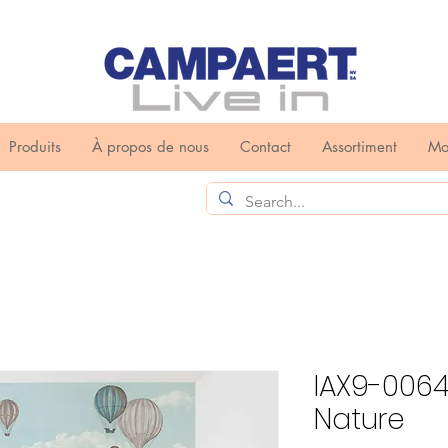
Produits
À propos de nous
Contact
Assortiment
Mo
IAX9-006
Nature