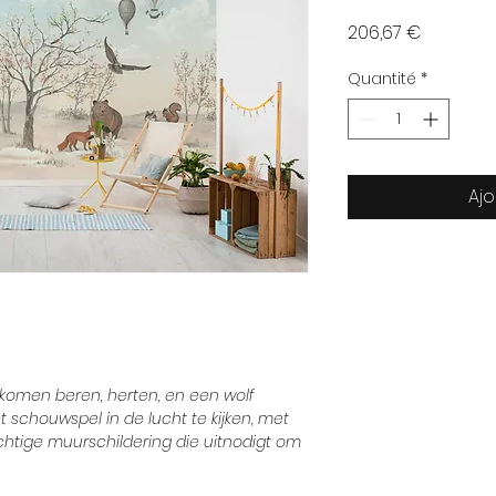
Prix
206,67 €
Quantité
*
Ajo
komen beren, herten, en een wolf
schouwspel in de lucht te kijken, met
chtige muurschildering die uitnodigt om