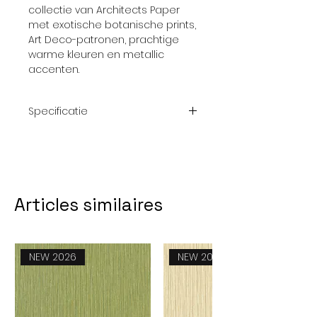
collectie van Architects Paper
met exotische botanische prints,
Art Deco-patronen, prachtige
warme kleuren en metallic
accenten.
Specificatie
Afmetingrol:
10.05 x 0.53
Meter
Articles similaires
Patroon:
Verschoven
aanzet - 64/32
cm
NEW 2026
NEW 2026
Thema:
Bomen &
bos; Wit -
Groen - Blauw