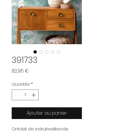
391733
Prix
82,95 €
Quantité
*
Ajouter au panier
Ontdek de indrukwekkende