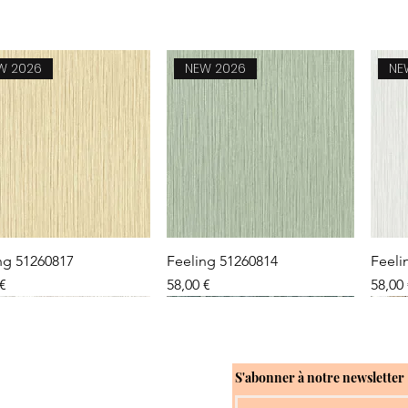
W 2026
NEW 2026
NE
Aperçu rapide
Aperçu rapide
ng 51260817
Feeling 51260814
Feeli
Prix
Prix
 €
58,00 €
58,00
W 2026
W 2026
NEW 2026
NEW 2026
NE
NE
S'abonner à notre newsletter