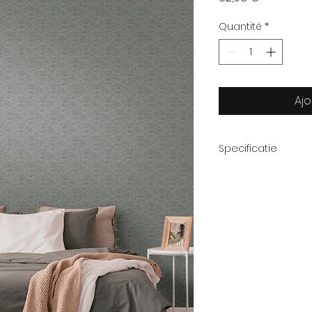
Quantité
*
Ajo
Specificatie
Afmetingrol:
Patroon:
Thema: