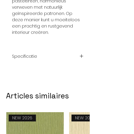
pasteltinten, harmonieus
verweven met natuurlijk
geïnspireerde patronen. Op
deze manier kunt u moeiteloos
een prachtig en rustgevend
interieur creëren.
Specificatie
Afmeting
10,05 m x 0.53
rol
m
Articles similaires
Patroon
nvt
Thema
Effen; Grijs
NEW 2026
NEW 2026
Kwaliteit
Vliesbehang
Collectie
Reflect