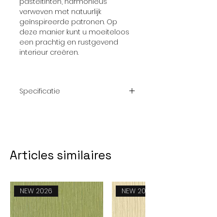
pasteltinten, harmonieus
verweven met natuurlijk
geïnspireerde patronen. Op
deze manier kunt u moeiteloos
een prachtig en rustgevend
interieur creëren.
Specificatie
Afmeting
10,05 m x 0.53
rol
m
Articles similaires
Patroon
nvt
Thema
Effen; Beige
NEW 2026
NEW 2026
Kwaliteit
Vliesbehang
Collectie
Reflect