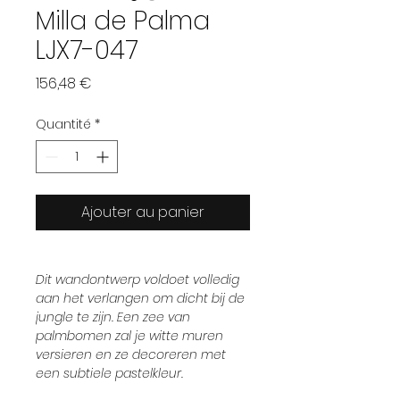
Milla de Palma
LJX7-047
Prix
156,48 €
Quantité
*
Ajouter au panier
Dit wandontwerp voldoet volledig
aan het verlangen om dicht bij de
jungle te zijn. Een zee van
palmbomen zal je witte muren
versieren en ze decoreren met
een subtiele pastelkleur.