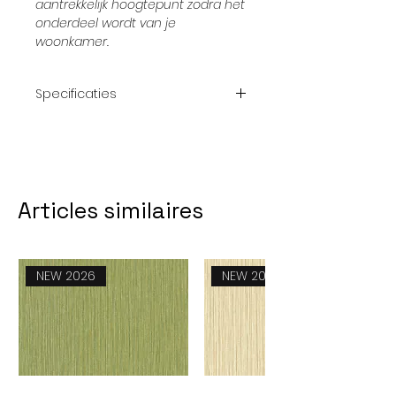
aantrekkelijk hoogtepunt zodra het
onderdeel wordt van je
woonkamer.
Specificaties
Afmeting
350 x 250
Thema:
bomen - bos
Articles similaires
Aantal
7 stuks
delen:
Levertijd:
Ongeveer 2
NEW 2026
NEW 2026
weken