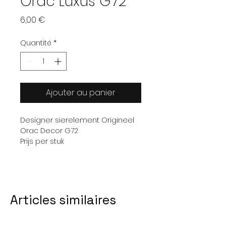
Orac Luxus G72
Prix
6,00 €
Quantité
*
Ajouter au panier
Designer sierelement Origineel
Orac Decor G72
Prijs per stuk
Articles similaires