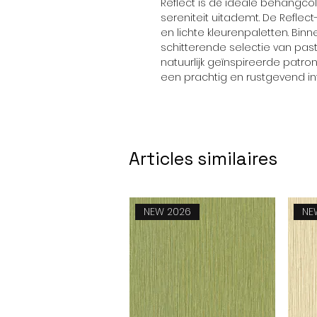
Reflect is dé ideale behangcol
sereniteit uitademt. De Reflec
en lichte kleurenpaletten. Binn
schitterende selectie van pas
natuurlijk geïnspireerde patr
een prachtig en rustgevend int
Articles similaires
NEW 2026
NE