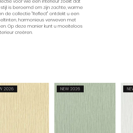
lectie voor wie een interieur zoekt dat
Collectie
t-stijl is beroemd om zijn zachte, warme
en de collectie "Reflect" ontdekt u een
teltinten, harmonieus verweven met
onen. Op deze manier kunt u moeiteloos
erieur creëren.
W 2026
NEW 2026
NE