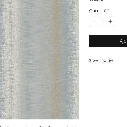
Quantité
*
Ajo
Specificatie
Afmeting rol
Patroon
Thema
Kwaliteit