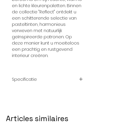
en lichte kleurenpaletten. Binnen
de collectie "Reflect" ontdekt u
een schitterende selectie van
pasteltinten, harmonieus
verweven met natuurlijk
geïnspireerde patronen. Op
deze manier kunt u moeiteloos
een prachtig en rustgevend
interieur creëren.
Specificatie
Afmeting
10,05 m x 0.53 m
rol
Articles similaires
Patroon
32 cm
Thema
Bladeren; Grijs,