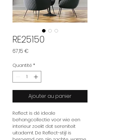
RE25150
Prix
67,15 €
Quantité
*
Ajouter au panier
Reflect is dé ideale
behangcollectie voor wie een
interieur zoekt dat sereniteit
uitademt. De Reflect-stijl is
beroemd om zijn zachte, warme