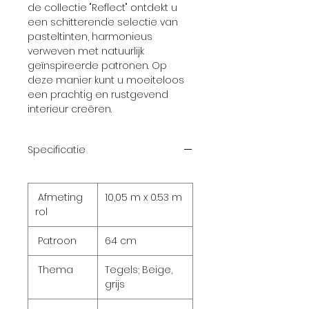
de collectie "Reflect" ontdekt u
een schitterende selectie van
pasteltinten, harmonieus
verweven met natuurlijk
geïnspireerde patronen. Op
deze manier kunt u moeiteloos
een prachtig en rustgevend
interieur creëren.
Specificatie
Afmeting
10,05 m x 0.53 m
rol
Patroon
64 cm
Thema
Tegels; Beige,
grijs