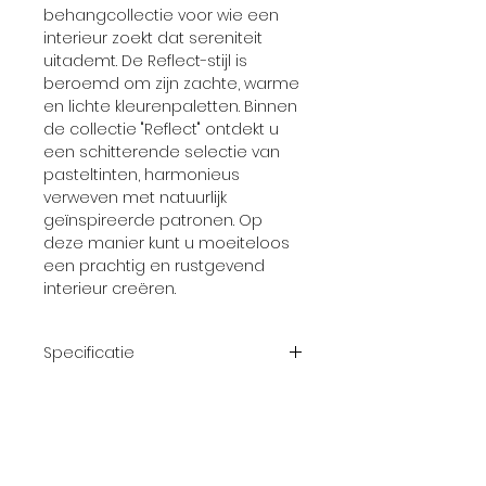
behangcollectie voor wie een
interieur zoekt dat sereniteit
uitademt. De Reflect-stijl is
beroemd om zijn zachte, warme
en lichte kleurenpaletten. Binnen
de collectie "Reflect" ontdekt u
een schitterende selectie van
pasteltinten, harmonieus
verweven met natuurlijk
geïnspireerde patronen. Op
deze manier kunt u moeiteloos
een prachtig en rustgevend
interieur creëren.
Specificatie
Afmeting
10,05 m x 0.53
rol
m