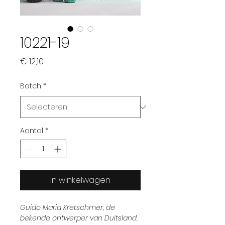
10221-19
Prijs
€ 12,10
Batch
*
Aantal
*
In winkelwagen
Guido Maria Kretschmer, de
bekende ontwerper van Duitsland,