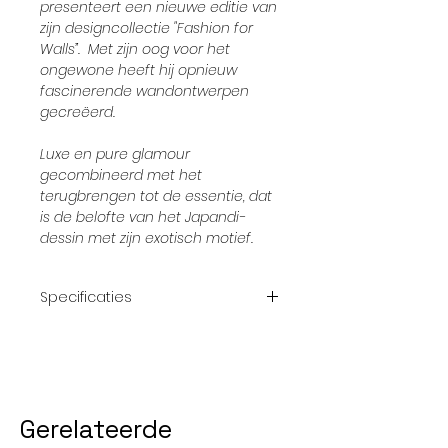
presenteert een nieuwe editie van
zijn designcollectie "Fashion for
Walls”. Met zijn oog voor het
ongewone heeft hij opnieuw
fascinerende wandontwerpen
gecreëerd.
Luxe en pure glamour
gecombineerd met het
terugbrengen tot de essentie, dat
is de belofte van het Japandi-
dessin met zijn exotisch motief.
Specificaties
Afmetingrol:
10,05 x 53 cm
Patroon:
64/32 cm
Gerelateerde
kleur:
Wit, petrol, zand